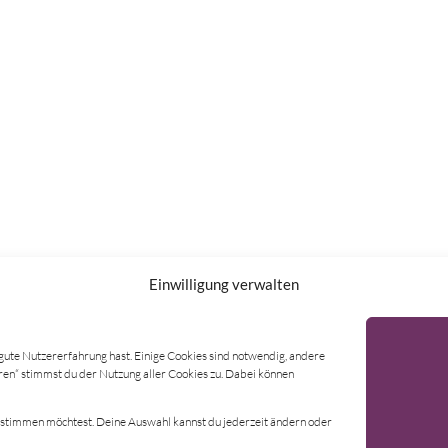
Einwilligung verwalten
gute Nutzererfahrung hast. Einige Cookies sind notwendig, andere
AGB
Kontakt per
eren“ stimmst du der Nutzung aller Cookies zu. Dabei können
pressum
Bestellung w
zustimmen möchtest. Deine Auswahl kannst du jederzeit ändern oder
enschutz
Abonnement 