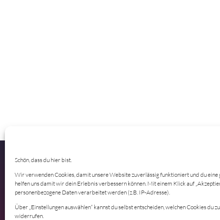
Schön, dass du hier bist.
Wir verwenden Cookies, damit unsere Website zuverlässig funktioniert und du eine 
helfen uns damit wir dein Erlebnis verbessern können. Mit einem Klick auf „Akzepti
personenbezogene Daten verarbeitet werden (z.B. IP-Adresse).
Im
Über „Einstellungen auswählen“ kannst du selbst entscheiden, welchen Cookies du 
Dat
widerrufen.